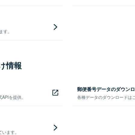
きます。
け情報
郵便番号データのダウンロ
APIを提供。
各種データのダウンロードはこち
ています。