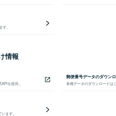
きます。
け情報
郵便番号データのダウンロ
APIを提供。
各種データのダウンロードはこち
ています。