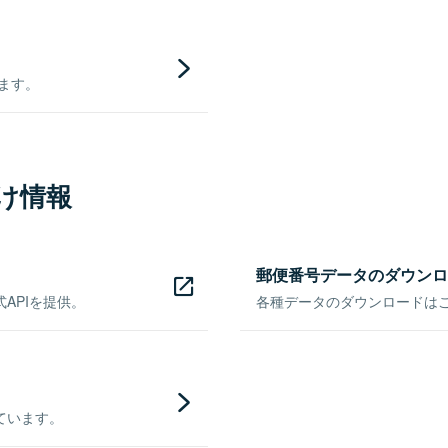
きます。
け情報
郵便番号データのダウンロ
APIを提供。
各種データのダウンロードはこち
ています。