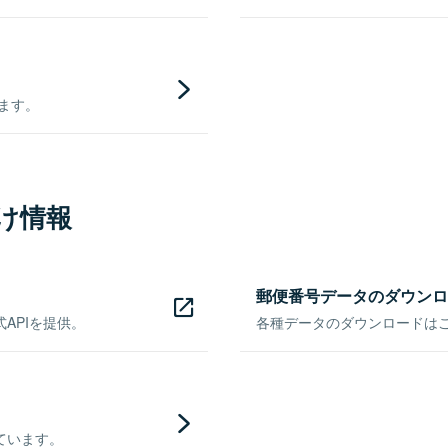
きます。
け情報
郵便番号データのダウンロ
APIを提供。
各種データのダウンロードはこち
ています。