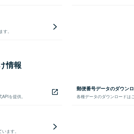
きます。
け情報
郵便番号データのダウンロ
APIを提供。
各種データのダウンロードはこち
ています。