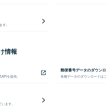
きます。
け情報
郵便番号データのダウンロ
APIを提供。
各種データのダウンロードはこち
ています。