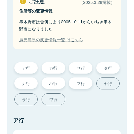
ご注意
（2025.3.28掲載）
住所等の変更情報
串木野市は合併により2005.10.11からいちき串木
野市になりました
鹿児島県の変更情報一覧 はこちら
ア行
カ行
サ行
タ行
ナ行
ハ行
マ行
ヤ行
ラ行
ワ行
ア行