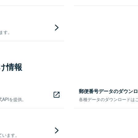
きます。
け情報
郵便番号データのダウンロ
APIを提供。
各種データのダウンロードはこち
ています。