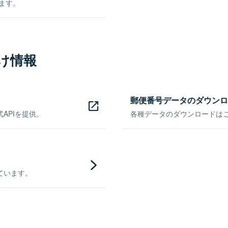
きます。
け情報
郵便番号データのダウンロ
APIを提供。
各種データのダウンロードはこち
ています。