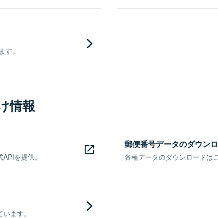
きます。
け情報
郵便番号データのダウンロ
APIを提供。
各種データのダウンロードはこち
ています。