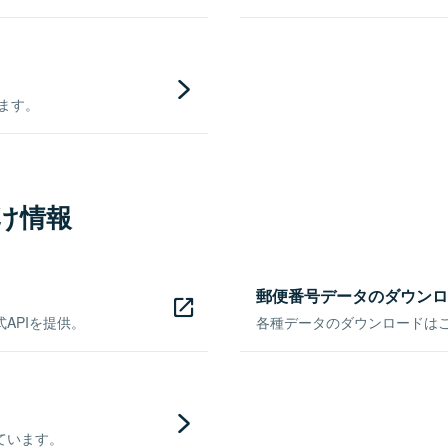
きます。
け情報
郵便番号データのダウンロ
APIを提供。
各種データのダウンロードはこち
ています。