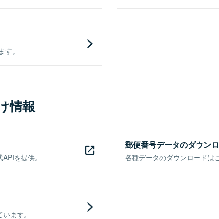
きます。
け情報
郵便番号データのダウンロ
APIを提供。
各種データのダウンロードはこち
ています。