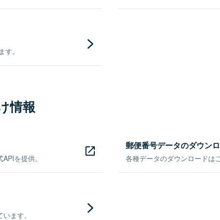
きます。
け情報
郵便番号データのダウンロ
APIを提供。
各種データのダウンロードはこち
ています。