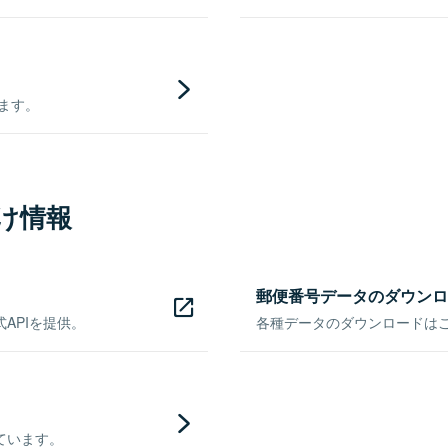
きます。
け情報
郵便番号データのダウンロ
APIを提供。
各種データのダウンロードはこち
ています。