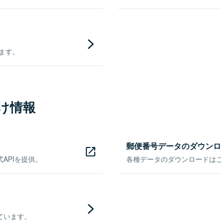
きます。
け情報
郵便番号データのダウンロ
APIを提供。
各種データのダウンロードはこち
ています。