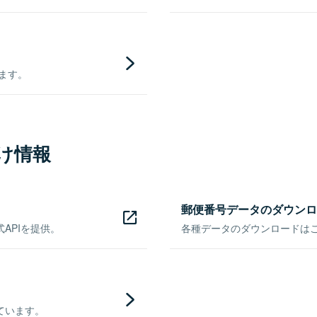
きます。
け情報
郵便番号データのダウンロ
APIを提供。
各種データのダウンロードはこち
ています。