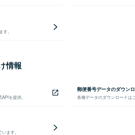
きます。
け情報
郵便番号データのダウンロ
APIを提供。
各種データのダウンロードはこち
ています。