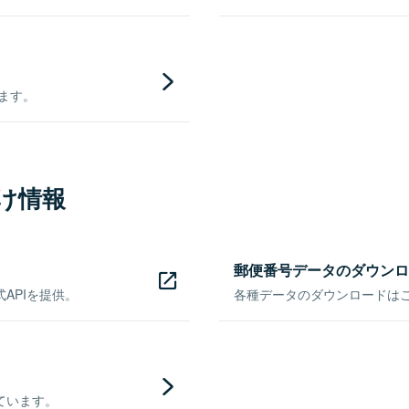
きます。
け情報
郵便番号データのダウンロ
APIを提供。
各種データのダウンロードはこち
ています。