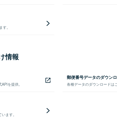
きます。
け情報
郵便番号データのダウンロ
APIを提供。
各種データのダウンロードはこち
ています。