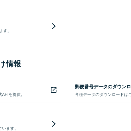
きます。
け情報
郵便番号データのダウンロ
APIを提供。
各種データのダウンロードはこち
ています。