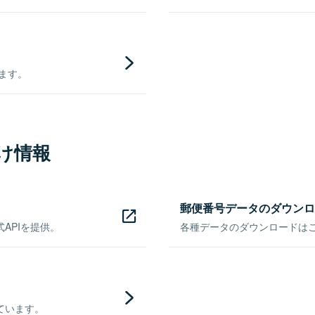
きます。
け情報
郵便番号データのダウンロ
APIを提供。
各種データのダウンロードはこち
ています。