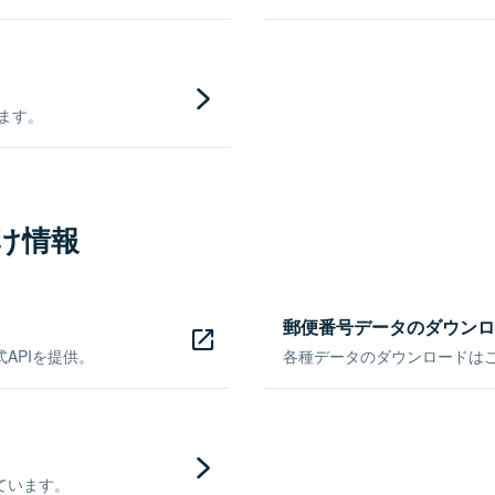
きます。
け情報
郵便番号データのダウンロ
APIを提供。
各種データのダウンロードはこち
ています。