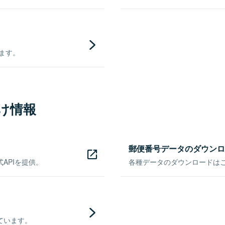
きます。
け情報
郵便番号データのダウンロ
APIを提供。
各種データのダウンロードはこち
ています。