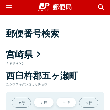
郵便番号検索
宮崎県
ミヤザキケン
西臼杵郡五ヶ瀬町
ニシウスキグンゴカセチョウ
カ行
サ行
ア行
タ行