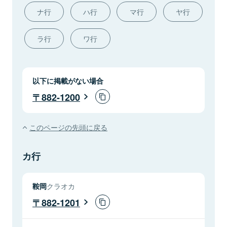
ナ行
ハ行
マ行
ヤ行
ラ行
ワ行
以下に掲載がない場合
882-1200
このページの先頭に戻る
カ行
鞍岡
クラオカ
882-1201