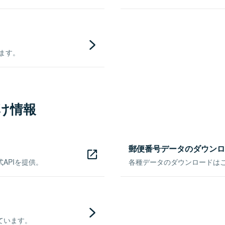
きます。
け情報
郵便番号データのダウンロ
APIを提供。
各種データのダウンロードはこち
ています。