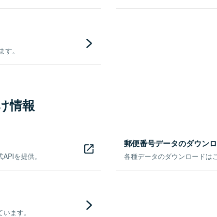
きます。
け情報
郵便番号データのダウンロ
APIを提供。
各種データのダウンロードはこち
ています。