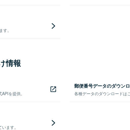
きます。
け情報
郵便番号データのダウンロ
APIを提供。
各種データのダウンロードはこち
ています。