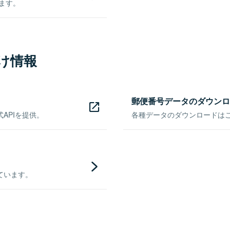
きます。
け情報
郵便番号データのダウンロ
APIを提供。
各種データのダウンロードはこち
ています。