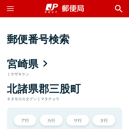
郵便番号検索
宮崎県
ミヤザキケン
北諸県郡三股町
キタモロカタグンミマタチョウ
ア行
カ行
サ行
タ行