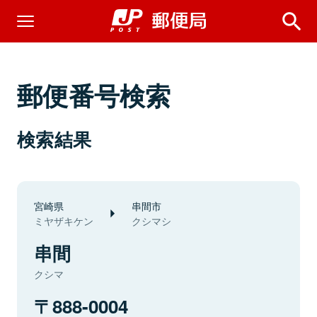
郵便番号検索
検索結果
宮崎県
串間市
ミヤザキケン
クシマシ
串間
クシマ
888-0004