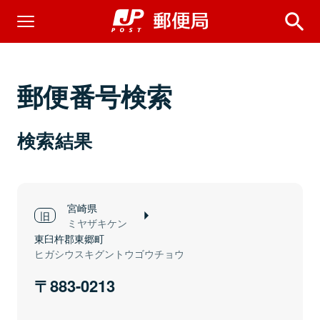
郵便番号検索
検索結果
宮崎県
ミヤザキケン
東臼杵郡東郷町
ヒガシウスキグントウゴウチョウ
883-0213