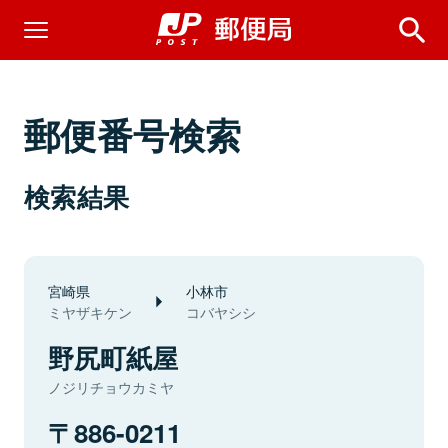
郵便番号検索
検索結果
宮崎県
小林市
ミヤザキケン
コバヤシシ
野尻町紙屋
ノジリチョウカミヤ
886-0211