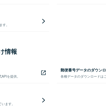
きます。
け情報
郵便番号データのダウンロ
APIを提供。
各種データのダウンロードはこち
ています。