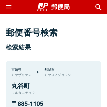
郵便番号検索
検索結果
宮崎県
都城市
ミヤザキケン
ミヤコノジョウシ
丸谷町
マルタニチョウ
885-1105