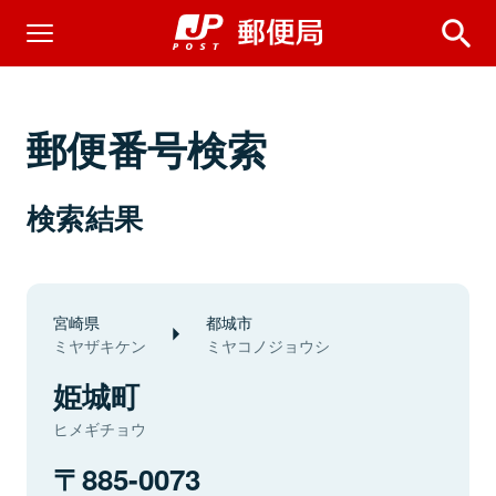
郵便番号検索
検索結果
宮崎県
都城市
ミヤザキケン
ミヤコノジョウシ
姫城町
ヒメギチョウ
885-0073