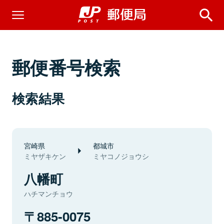
郵便番号検索
検索結果
宮崎県
都城市
ミヤザキケン
ミヤコノジョウシ
八幡町
ハチマンチョウ
885-0075