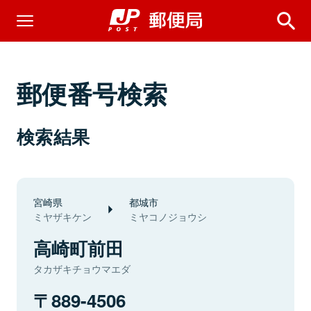
郵便番号検索
検索結果
宮崎県
都城市
ミヤザキケン
ミヤコノジョウシ
高崎町前田
タカザキチョウマエダ
889-4506