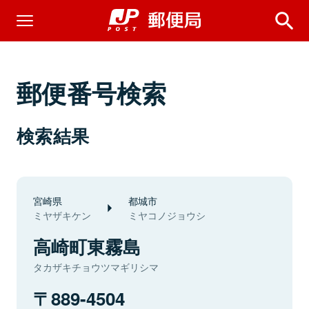
郵便番号検索
検索結果
宮崎県
都城市
ミヤザキケン
ミヤコノジョウシ
高崎町東霧島
タカザキチョウツマギリシマ
889-4504