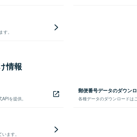
きます。
け情報
郵便番号データのダウンロ
APIを提供。
各種データのダウンロードはこち
ています。