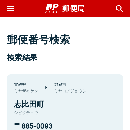
郵便番号検索
検索結果
宮崎県
都城市
ミヤザキケン
ミヤコノジョウシ
志比田町
シビタチョウ
885-0093