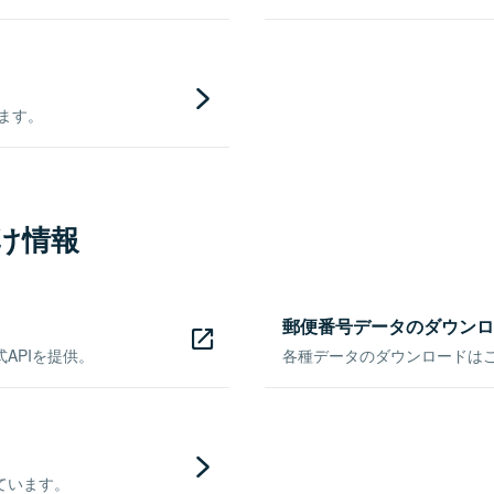
きます。
け情報
郵便番号データのダウンロ
APIを提供。
各種データのダウンロードはこち
ています。