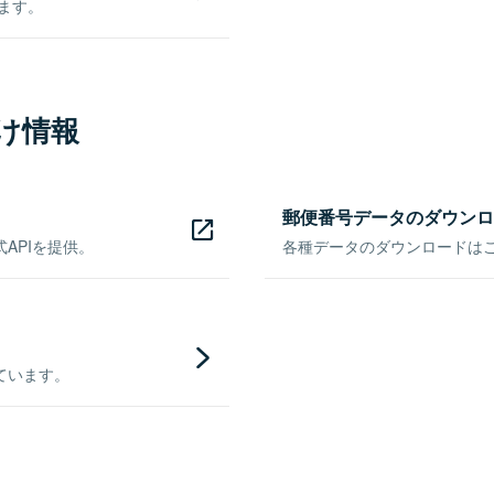
きます。
け情報
郵便番号データのダウンロ
APIを提供。
各種データのダウンロードはこち
ています。