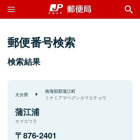
郵便番号検索
検索結果
南海部郡蒲江町
大分県
ミナミアマベグンカマエチョウ
蒲江浦
カマエウラ
876-2401