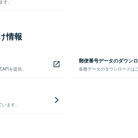
きます。
け情報
郵便番号データのダウンロ
APIを提供。
各種データのダウンロードはこち
ています。