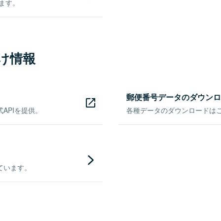
きます。
け情報
郵便番号データのダウンロ
APIを提供。
各種データのダウンロードはこち
ています。