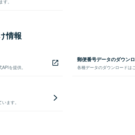
きます。
け情報
郵便番号データのダウンロ
APIを提供。
各種データのダウンロードはこち
ています。