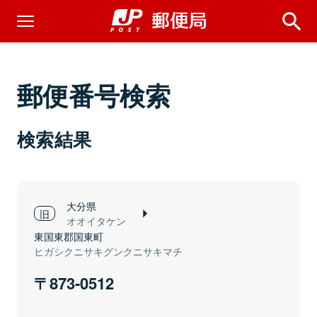
郵便番号検索
検索結果
大分県
オオイタケン
東国東郡国東町
ヒガシクニサキグンクニサキマチ
873-0512