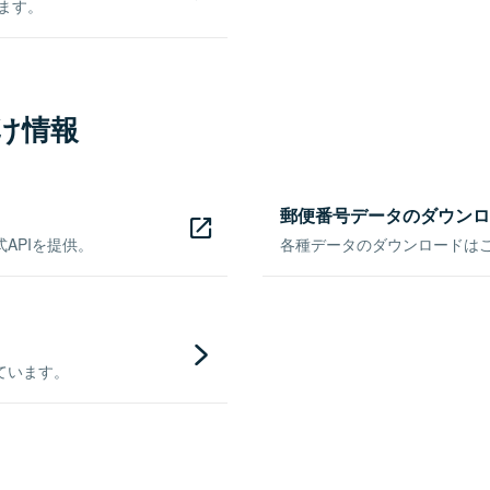
きます。
け情報
郵便番号データのダウンロ
APIを提供。
各種データのダウンロードはこち
ています。