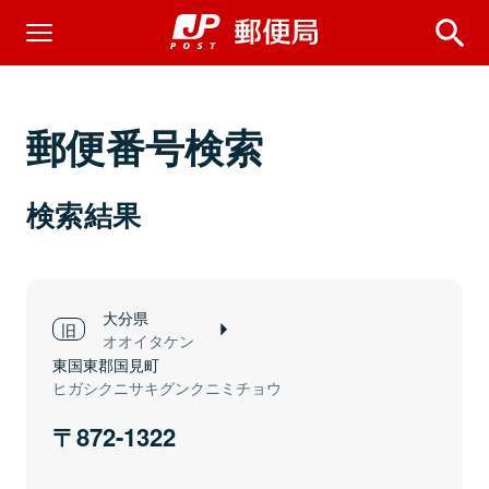
郵便番号検索
検索結果
大分県
オオイタケン
東国東郡国見町
ヒガシクニサキグンクニミチョウ
872-1322