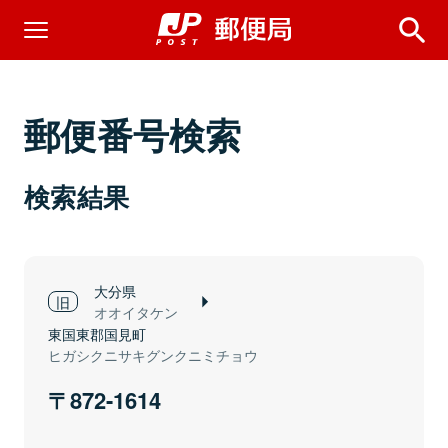
郵便番号検索
検索結果
大分県
オオイタケン
東国東郡国見町
ヒガシクニサキグンクニミチョウ
872-1614